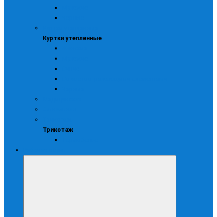
Мужские
Черные
Куртки утепленные
Куртки утепленные
Женские
Мужские
Синие
Со светоотражающими элементами
Черные
Медицинская
Сигнальная
Трикотаж
Трикотаж
Термобелье
Рабочая обувь