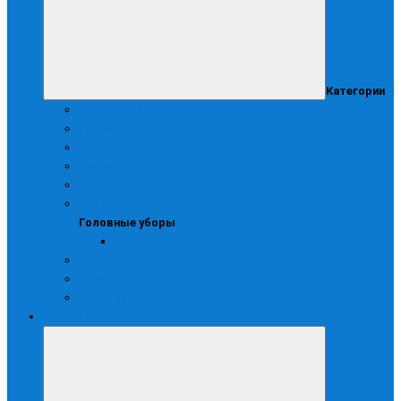
Категории
Блузоны и куртки
Брюки
Жилеты
Зимняя
Костюмы
Головные уборы
Головные уборы
Колпаки
Одноразовая
Халаты
Хирургические костюмы
Зимняя спецодежда