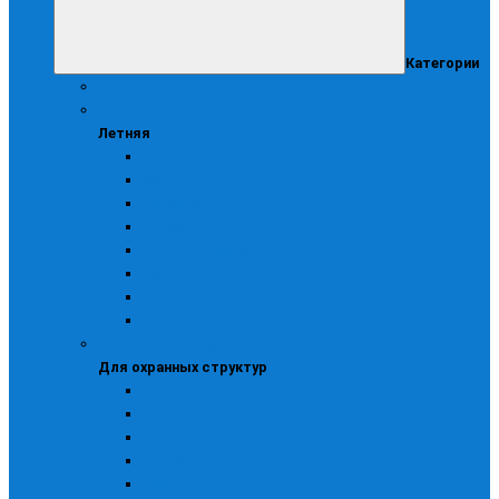
Категории
Женская
Летняя
Летняя
Брюки, комбинезоны, п/к
Жилеты
Костюмы
Куртки
Головные уборы
Трикотаж
Фартуки
Халаты рабочие
Для охранных структур
Для охранных структур
Головные уборы
Костюмы
Куртки и брюки
Ремни, шевроны галстуки
Рубашки