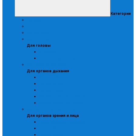
Категории
Аптечки
Безопасность рабочего места
Диэлектрика
Для головы
Для головы
Каскетки
Каски и подшлемники
Для органов дыхания
Для органов дыхания
Маски защитные
Противогазы
Респираторы
Респираторы для защиты от газов
Респираторы с клапаном
Для органов зрения и лица
Для органов зрения и лица
Очки защитные закрытые
Очки защитные открытые
Очки сварщика