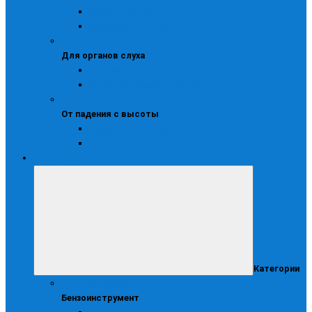
Щитки защитные
Щитки и маски сварочные
Для органов слуха
Для органов слуха
Беруши
Противошумные наушники
От падения с высоты
От падения с высоты
Удерживающие привязи
Удерживающие системы
Инструмент
Категории
Бензоинструмент
Бензоинструмент