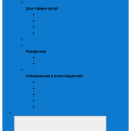
Для сферы услуг
Для сферы услуг
Костюмы
Куртки и блузоны
Рабочие фартуки и сарафаны
Халаты
Сигнальная
Поварская
Поварская
Колпаки
Костюмы
Специальная и влагозащитная
Специальная и влагозащитная
Одежда влагозащитная
Одежда для защиты от ВБФ
Одежда жаростойкая
Одноразовая одежда
Фартуки и нарукавники
Охота, рыбалка, туризм