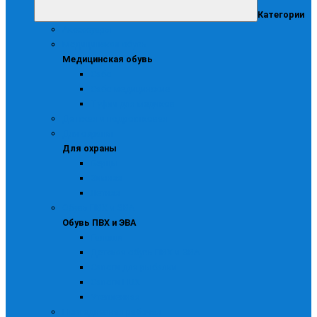
Категории
Аксессуары
Медицинская обувь
Медицинская обувь
Сабо
Сабо медицинские
Туфли для медиков
Детская и подростковая
Для охраны
Для охраны
Берцы
Зимняя
Летняя
Обувь ПВХ и ЭВА
Обувь ПВХ и ЭВА
Галоши
Детская обувь ПВХ и ЭВА
Сапоги для рыбалки
Сапоги ПВХ
Утепленная
Повседневная рабочая