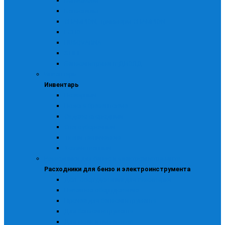
Бензокосы
Бензопилы
CHAMPION, Триммеры CHAMPION
ECHO
HUSQVARNA
STIHL
Бензоинструмент ДИОЛД
Инвентарь
Инвентарь
Пожарный
Полога брезентовые
Садово-огородный
Снегоуборочный
Ткани технические
Хозяйственный
Расходники для бензо и электроинструмента
Расходники для бензо и электроинструмента
Доп. оборудование для газосварки
Навесное оборудование
Прочее для бензоинструмента
Для бензоинструмента
Для моек и пылесосов