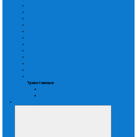
Для защиты от мех.воздействий
Виброзащитные
От повышенных температур
От пониженных температур
Спилковые и кожаные
Химически стойкие
Хозяйственные латексные
Утепленные
Печатки хозяйственные латексные
Рабочие
Специализированные
Трикотажные
Трикотажные
С ПВХ
Рабочие х/б
Средства защиты