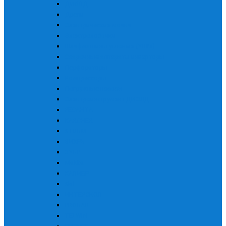
ДИОЛД
Дрели
Электрические мойки
Электролобзики
Шлифмашины угловые (УШМ)
Сварочные аппараты инверторы
Перфораторы
Компрессоры
Погружные насосы
Электроинструмент ДИОЛД
РЕСАНТА
KARCHER
STURM
ВИХРЬ
ЗУБР
Makita
КАЛИБР
Skil
ИНТЕРСКОЛ
PRORAB
TELWIN