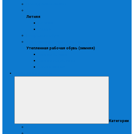
Повседневная зимняя
Летняя
Летняя
Ботинки
Сапоги
Распродажа обуви
Утепленная рабочая обувь (зимняя)
Утепленная рабочая обувь (зимняя)
Зимние ботинки
Зимние полуботинки
Сапоги зимние
Перчатки и рукавицы
Категории
Краги
Диэлектрические