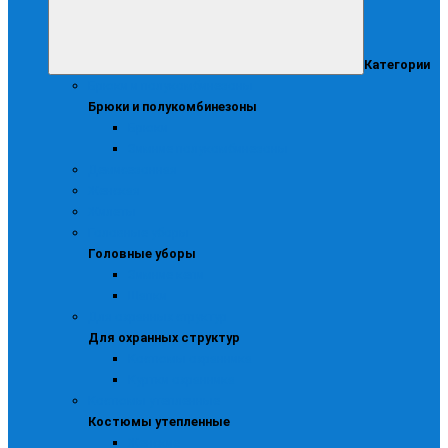
Категории
Брюки и полукомбинезоны
Брюки и полукомбинезоны
Брюки
Зимние полукомбинезоны
Демисезонная
Женская
Жилеты
Головные уборы
Головные уборы
Зимние кепи
Шапки
Для охранных структур
Для охранных структур
Костюмы охранника
Куртки охранника
Костюмы утепленные
Костюмы утепленные
Женские