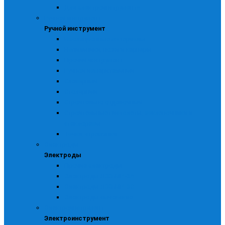
Для электроинструмента
Ручной инструмент
Ручной инструмент
Изоляционные материалы
Напильники, ножи и кернеры
Прочий инструмент
Ручной измерительный
Слесарный
Столярный
Строительно-отделочный
Строительные пистолеты, заклепочники и
стеклорезы
Тачки, стремянки
Электроды
Электроды
Прочие электроды
Электроды ЛЭЗ МР -3А
Электроды ЛЭЗ МР -3С
Электроды сычевские
Электроинструмент
Электроинструмент