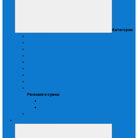
Категории
Головные уборы
Демисезонная
Детская
Зимняя
Камуфляжная
Летняя
Маскирововочная
Противоэнцефалитная
Рюкзаки и сумки
Рюкзаки и сумки
Для рыбалки
Туристические
Трикотаж
Медицинская одежда